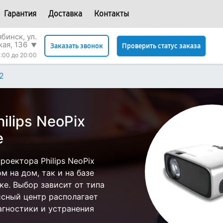
Гарантия
Доставка
Контакты
бинск, ул.
кая, 136
▼
Проверить статус заказа
Заказать звонок
:00 до 20:00
2
ilips NeoPix
е
оектора Philips NeoPix
м на дом, так и на базе
ске. Выбор зависит от типа
исный центр располагает
гностики и устранения