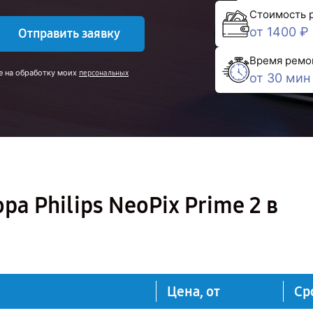
Стоимость 
от 1400 ₽
Отправить заявку
Время ремо
е на обработку моих
персональных
от 30 мин
а Philips NeoPix Prime 2 в
Цена, от
Ср