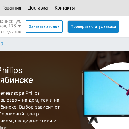
Гарантия
Доставка
Контакты
бинск, ул.
кая, 136
▼
Проверить статус заказа
Заказать звонок
:00 до 20:00
60
hilips
ябинске
левизора Philips
выездом на дом, так и на
ябинске. Выбор зависит от
 Сервисный центр
нием для диагностики и
ips.