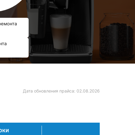
ремонта
нта
Дата обновления прайса:
02.08.2026
оки