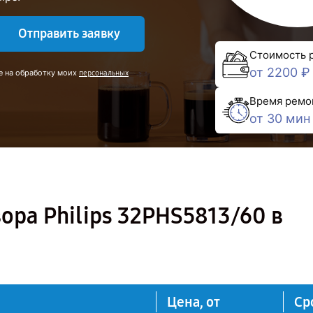
Отправить заявку
Стоимость 
от 2200 ₽
е на обработку моих
персональных
Время ремо
от 30 мин
ора Philips 32PHS5813/60 в
Цена, от
Ср